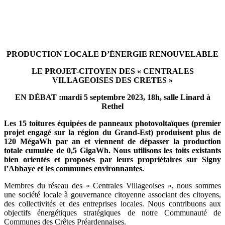
PRODUCTION LOCALE D’ÉNERGIE RENOUVELABLE
LE PROJET-CITOYEN DES « CENTRALES
VILLAGEOISES DES CRETES »
EN DÉBAT :
mardi 5 septembre
2023,
18h, salle Linard
à
Rethe
l
Les 15 toitures équipées de panneaux photovoltaïques
(
p
remier
projet engagé sur la région du Grand-Est
)
produisent plus de
120 MégaWh par an et viennent de dépasser la production
totale
cumulée
de 0,5 GigaWh.
Nous utilisons les toits existants
bien orientés et proposés par leurs propriétaires
sur
Signy
l’Abbaye et
les
communes environnantes
.
Membres du réseau des « Centrales Villageoises », nous sommes
une société locale à gouvernance citoyenne associant des citoyens,
des collectivités et des entreprises locales. Nous contribuons aux
objectifs énergétiques stratégiques de notre Communauté de
Communes des Crêtes Préardennaises.