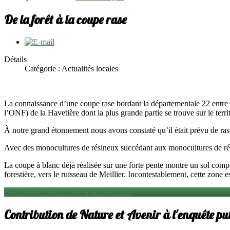
De la forêt à la coupe rase
Détails
Catégorie : Actualités locales
La connaissance d’une coupe rase bordant la départementale 22 entre 
l’ONF) de la Havetière dont la plus grande partie se trouve sur le terri
À notre grand étonnement nous avons constaté qu’il était prévu de rase
Avec des monocultures de résineux succédant aux monocultures de résine
La coupe à blanc déjà réalisée sur une forte pente montre un sol compa
forestière, vers le ruisseau de Meillier. Incontestablement, cette zo
Lire la suite : De la forêt à la coupe rase
Contribution de Nature et Avenir à l'enquête p