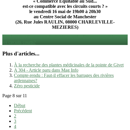
« Commerce Équitable au Sud...
est-ce compatible avec les circuits courts ? »
le vendredi 16 mai de 19h00 à 20h30
au Centre Social de Manchester
(26, Rue Jules RAULIN, 08000 CHARLEVILLE-
MEZIERES)
Lire la suite : Commerce équitable au sud... Est-ce compatible avec
les circuits courts?
Plus d'articles...
À la recherche des plantes médicinales de la pointe de Givet
A 304 - Article paru dans Mag Info
Compte-rendu : Faut-il effacer les barrages des rivières
ardennaises?
Zéro pesticide
Page 8 sur 11
Début
Précédent
2
3
4