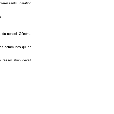
téressants, création
e.
s.
, du conseil Général,
 les communes qui en
 l'association devait