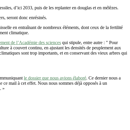
siles, d’ici 2033, puis de les replanter en douglas et en mélèzes.
rs, seront donc enrésinés.
sselle en entraînant de nombreux éléments, dont ceux de la fertilité
ment climatique.
ement de l’Académie des sciences
qui stipule, entre autre : " Pour
culture à couvert continu, en ajustant les densités de peuplement aux
climatiques sont trop importants, et en conservant des vieux arbres qui
communiquant
le dossier que nous avions élaboré
. Ce dernier nous a
 de ce mail à cet effet. Nous nous sommes déjà opposés à un
. »