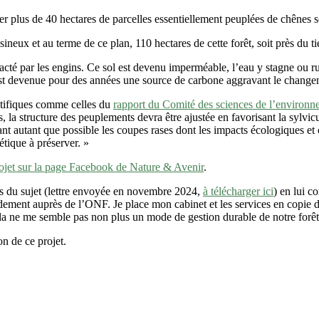
r plus de 40 hectares de parcelles essentiellement peuplées de chênes ses
ux et au terme de ce plan, 110 hectares de cette forêt, soit près du tie
cté par les engins. Ce sol est devenu imperméable, l’eau y stagne ou rui
ne est devenue pour des années une source de carbone aggravant le change
ntifiques comme celles du
rapport du Comité des sciences de l’environn
s, la structure des peuplements devra être ajustée en favorisant la sylvi
nt autant que possible les coupes rases dont les impacts écologiques et 
étique à préserver. »
ojet sur la page Facebook de Nature & Avenir
.
es du sujet (lettre envoyée en novembre 2024,
à télécharger ici
) en lui 
idement auprès de l’ONF. Je place mon cabinet et les services en copie
ela ne me semble pas non plus un mode de gestion durable de notre forêt
n de ce projet.