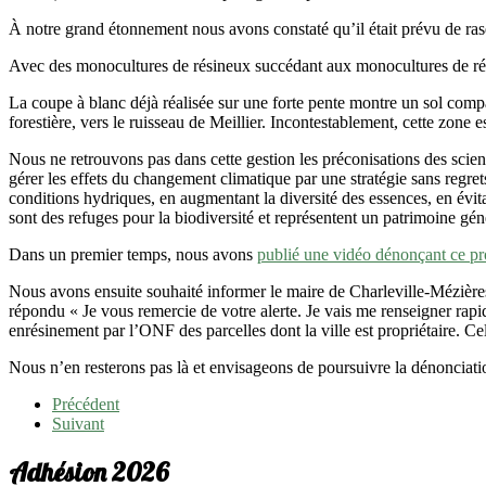
À notre grand étonnement nous avons constaté qu’il était prévu de rase
Avec des monocultures de résineux succédant aux monocultures de résine
La coupe à blanc déjà réalisée sur une forte pente montre un sol compa
forestière, vers le ruisseau de Meillier. Incontestablement, cette zo
Nous ne retrouvons pas dans cette gestion les préconisations des scie
gérer les effets du changement climatique par une stratégie sans regret
conditions hydriques, en augmentant la diversité des essences, en évita
sont des refuges pour la biodiversité et représentent un patrimoine gén
Dans un premier temps, nous avons
publié une vidéo dénonçant ce pr
Nous avons ensuite souhaité informer le maire de Charleville-Mézièr
répondu « Je vous remercie de votre alerte. Je vais me renseigner rap
enrésinement par l’ONF des parcelles dont la ville est propriétaire. C
Nous n’en resterons pas là et envisageons de poursuivre la dénonciatio
Précédent
Suivant
Adhésion 2026