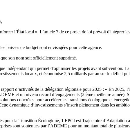
s,
renforcer l’État local ». L’article 7 de ce projet de loi prévoit d'intég
t des baisses de budget sont envisagées pour cette agence.
s que son nom soit officiellement supprimé.
ique indépendant qui permet d'optimiser les projets avant subvention. La 
nvestissements locaux, et économisé 2,5 milliards par an sur le déficit p
 rapport d’activités de la délégation régionale pour 2025 : « En 2025, 
’ADEME et un niveau record d’engagements (2 ème meilleure année). Sur l’
tions concrètes pour accélérer les transitions écologique et énergétique 
 Cette dynamique d’investissements s’inscrit pleinement dans les ambition
gés pour la Transition Écologique, 1 EPCI est Trajectoire d’Adaptation
prises sont soutenues par l’ADEME pour un montant total de plusieurs cen