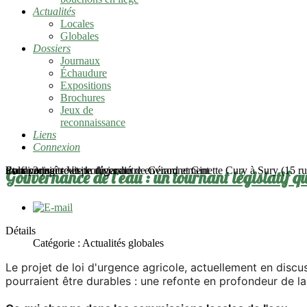
Actualités
Locales
Globales
Dossiers
Journaux
Échaudure
Expositions
Brochures
Jeux de
reconnaissance
Liens
Connexion
mardi 2 juin - Visite du jardin de Gérard et Ginette Cury à Sury (15 rue
Pour connaître et protéger notre environnement
En favoriser toute la diversité
Et la partager
Gouvernance de l'eau : un tournant législatif q
Détails
Catégorie :
Actualités globales
Le projet de loi d'urgence agricole, actuellement en dis
pourraient être durables : une refonte en profondeur de la