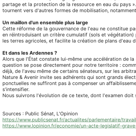
partage et la protection de la ressource en eau du pays »
tournent vers d'autres formes de mobilisation, notamment 
Un maillon d'un ensemble plus large
Cette réforme de la gouvernance de l'eau ne constitue pas
en réintroduisant un critère cumulatif (sols et végétation
les terres agricoles, et facilite la création de plans d'ea
Et dans les Ardennes ?
Alors que l'État constate lui-même une accélération de la
question se pose directement pour notre territoire : comm
déjà, de l'aveu même de certains sénateurs, sur les arbitr
Nature & Avenir invite ses adhérents qui sont grands élect
ponctuelles ne suffiront pas à compenser un affaiblisseme
s'intensifier.
Nous suivrons l'évolution de ce texte, dont l'examen doit 
Sources : Public Sénat, L'Opinion
https://www.publicsenat.fr/actualites/parlementaire/trav
https://www.lopinion.fr/economie/un-acte-legislatif-grav