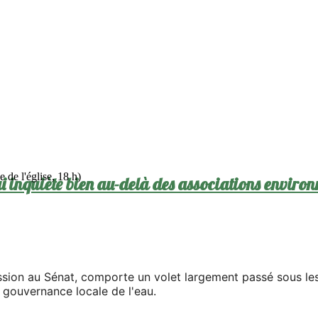
 de l'église, 18 h)
ui inquiète bien au-delà des associations enviro
cussion au Sénat, comporte un volet largement passé sous l
 gouvernance locale de l'eau.