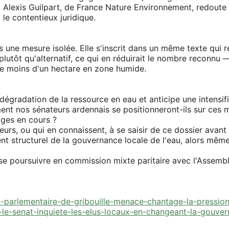
. Alexis Guilpart, de France Nature Environnement, redoute
le contentieux juridique.
 une mesure isolée. Elle s'inscrit dans un même texte qui 
) plutôt qu'alternatif, ce qui en réduirait le nombre reconn
u de moins d'un hectare en zone humide.
 dégradation de la ressource en eau et anticipe une intensi
ent nos sénateurs ardennais se positionneront-ils sur ces 
ages en cours ?
eurs, ou qui en connaissent, à se saisir de ce dossier avan
nt structurel de la gouvernance locale de l'eau, alors mêm
se poursuivre en commission mixte paritaire avec l'Assemblée
ail-parlementaire-de-gribouille-menace-chantage-la-pressio
e-le-senat-inquiete-les-elus-locaux-en-changeant-la-gouve