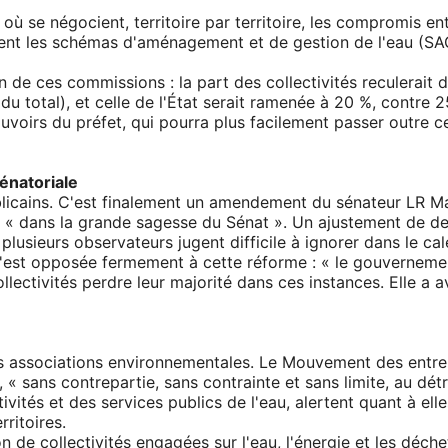
 se négocient, territoire par territoire, les compromis entre
ment les schémas d'aménagement et de gestion de l'eau (SAGE
n de ces commissions : la part des collectivités reculerait
 du total), et celle de l'État serait ramenée à 20 %, contre 
oirs du préfet, qui pourra plus facilement passer outre cer
énatoriale
licains. C'est finalement un amendement du sénateur LR Marc
ié « dans la grande sagesse du Sénat ». Un ajustement de d
usieurs observateurs jugent difficile à ignorer dans le cal
 s'est opposée fermement à cette réforme : « le gouverneme
llectivités perdre leur majorité dans ces instances. Elle a a
des associations environnementales. Le Mouvement des entre
 « sans contrepartie, sans contrainte et sans limite, au dé
vités et des services publics de l'eau, alertent quant à elle
ritoires.
e collectivités engagées sur l'eau, l'énergie et les déchets),