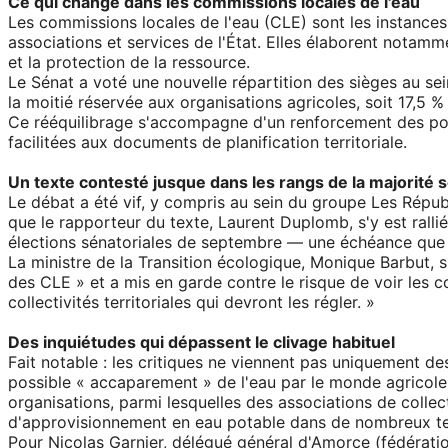
Ce qui change dans les commissions locales de l'eau
Les commissions locales de l'eau (CLE) sont les instances où
associations et services de l'État. Elles élaborent notam
et la protection de la ressource.
Le Sénat a voté une nouvelle répartition des sièges au sei
la moitié réservée aux organisations agricoles, soit 17,5 %
Ce rééquilibrage s'accompagne d'un renforcement des pouv
facilitées aux documents de planification territoriale.
Un texte contesté jusque dans les rangs de la majorité s
Le débat a été vif, y compris au sein du groupe Les Répub
que le rapporteur du texte, Laurent Duplomb, s'y est rall
élections sénatoriales de septembre — une échéance que pl
La ministre de la Transition écologique, Monique Barbut,
des CLE » et a mis en garde contre le risque de voir les co
collectivités territoriales qui devront les régler. »
Des inquiétudes qui dépassent le clivage habituel
Fait notable : les critiques ne viennent pas uniquement 
possible « accaparement » de l'eau par le monde agricole,
organisations, parmi lesquelles des associations de collecti
d'approvisionnement en eau potable dans de nombreux ter
Pour Nicolas Garnier, délégué général d'Amorce (fédération d