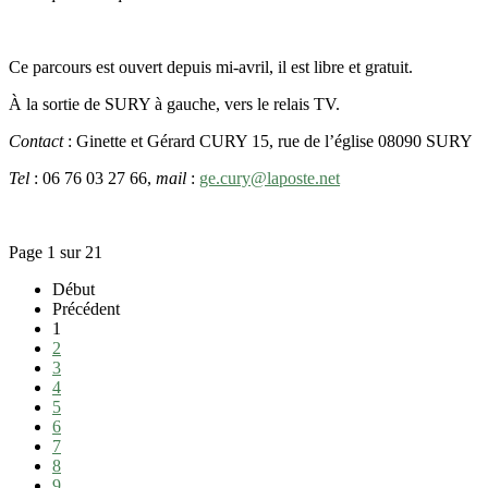
Ce parcours est ouvert depuis mi-avril, il est libre et gratuit.
À la sortie de SURY à gauche, vers le relais TV.
Contact
: Ginette et Gérard CURY 15, rue de l’église 08090 SURY
Tel
: 06 76 03 27 66,
mail
:
ge.cury@laposte.net
Page 1 sur 21
Début
Précédent
1
2
3
4
5
6
7
8
9