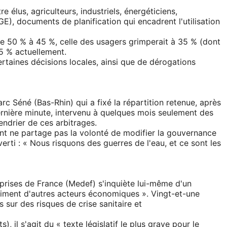
 élus, agriculteurs, industriels, énergéticiens,
), documents de planification qui encadrent l'utilisation
 de 50 % à 45 %, celle des usagers grimperait à 35 % (dont
25 % actuellement.
taines décisions locales, ainsi que de dérogations
 Séné (Bas-Rhin) qui a fixé la répartition retenue, après
ernière minute, intervenu à quelques mois seulement des
endrier de ces arbitrages.
nt ne partage pas la volonté de modifier la gouvernance
verti : « Nous risquons des guerres de l'eau, et ce sont les
prises de France (Medef) s'inquiète lui-même d'un
triment d'autres acteurs économiques ». Vingt-et-une
s sur des risques de crise sanitaire et
 il s'agit du « texte législatif le plus grave pour le