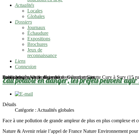
Actualités
Locales
Globales
Dossiers
Journaux
Échaudure
Expositions
Brochures
Jeux de
reconnaissance
Liens
Connexion
mardi 2 juin - Visite du jardin de Gérard et Ginette Cury à Sury (15 rue
Pour connaître et protéger notre environnement
En favoriser toute la diversité
Et la partager
Eau potable en danger, les préfets peuvent agir 
Détails
Catégorie :
Actualités globales
Face à une pollution de grande ampleur de plus en plus complexe et co
Nature & Avenir relaie l’appel de France Nature Environnement pour q