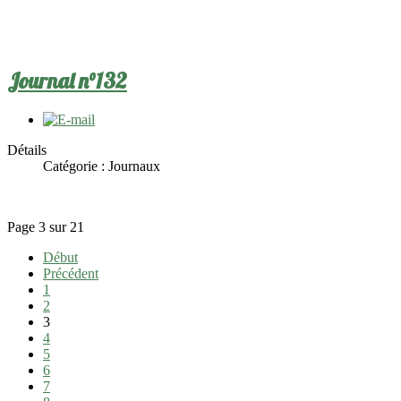
Journal n°132
Détails
Catégorie :
Journaux
Page 3 sur 21
Début
Précédent
1
2
3
4
5
6
7