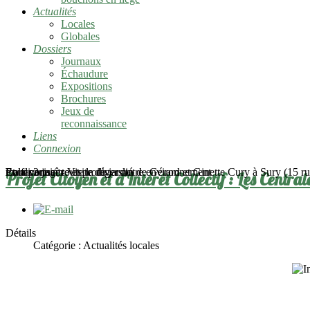
Actualités
Locales
Globales
Dossiers
Journaux
Échaudure
Expositions
Brochures
Jeux de
reconnaissance
Liens
Connexion
mardi 2 juin - Visite du jardin de Gérard et Ginette Cury à Sury (15 rue
Pour connaître et protéger notre environnement
En favoriser toute la diversité
Et la partager
Projet Citoyen et d'Intérêt Collectif : Les Centra
Détails
Catégorie :
Actualités locales