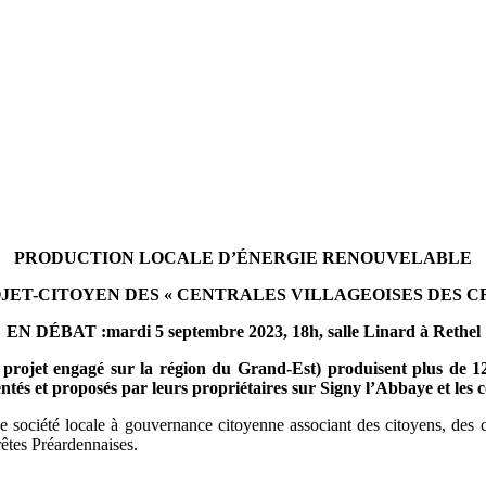
PRODUCTION LOCALE D’ÉNERGIE RENOUVELABLE
JET-CITOYEN DES « CENTRALES VILLAGEOISES DES C
EN DÉBAT :
mardi 5 septembre
2023,
18h, salle Linard
à
Rethe
l
 projet engagé sur la région du Grand-Est
)
produisent plus de 1
ientés et proposés par leurs propriétaires
sur
Signy l’Abbaye et
les
c
ociété locale à gouvernance citoyenne associant des citoyens, des coll
tes Préardennaises.