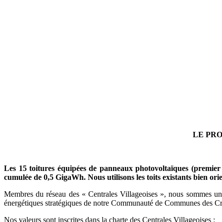
LE PRO
Les 15 toitures équipées de panneaux photovoltaïques
(
p
remier
cumulée
de 0,5 GigaWh.
Nous utilisons les toits existants bien or
Membres du réseau des « Centrales Villageoises », nous sommes une s
énergétiques stratégiques de notre Communauté de Communes des Crê
Nos valeurs sont inscrites dans la charte des Centrales Villageoises :