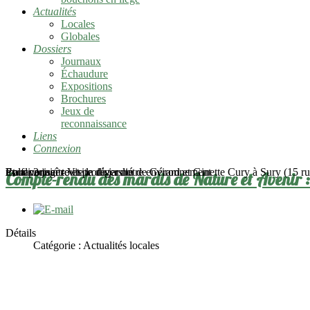
Actualités
Locales
Globales
Dossiers
Journaux
Échaudure
Expositions
Brochures
Jeux de
reconnaissance
Liens
Connexion
mardi 2 juin - Visite du jardin de Gérard et Ginette Cury à Sury (15 rue
Pour connaître et protéger notre environnement
En favoriser toute la diversité
Et la partager
Compte-rendu des mardis de Nature et Avenir 
Détails
Catégorie :
Actualités locales