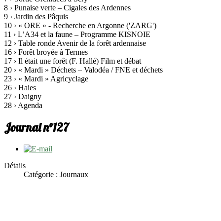
8 › Punaise verte – Cigales des Ardennes
9 › Jardin des Pâquis
10 › « ORE » - Recherche en Argonne ('ZARG')
11 › L’A34 et la faune – Programme KISNOIE
12 › Table ronde Avenir de la forêt ardennaise
16 › Forêt broyée à Termes
17 › Il était une forêt (F. Hallé) Film et débat
20 › « Mardi » Déchets – Valodéa / FNE et déchets
23 › « Mardi » Agricyclage
26 › Haies
27 › Daigny
28 › Agenda
Journal n°127
Détails
Catégorie : Journaux