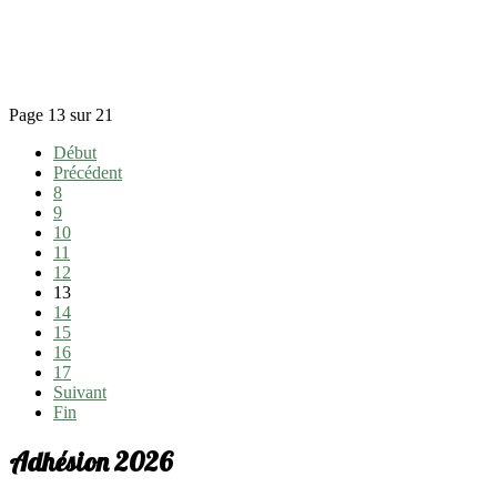
Page 13 sur 21
Début
Précédent
8
9
10
11
12
13
14
15
16
17
Suivant
Fin
Adhésion 2026