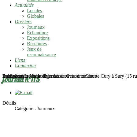
Actualités
Locales
Globales
Dossiers
Journaux
Échaudure
Expositions
Brochures
Jeux de
reconnaissance
Liens
Connexion
mardi 2 juin - Visite du jardin de Gérard et Ginette Cury à Sury (15 rue
Pour connaître et protéger notre environnement
En favoriser toute la diversité
Et la partager
journal n°115
Détails
Catégorie :
Journaux