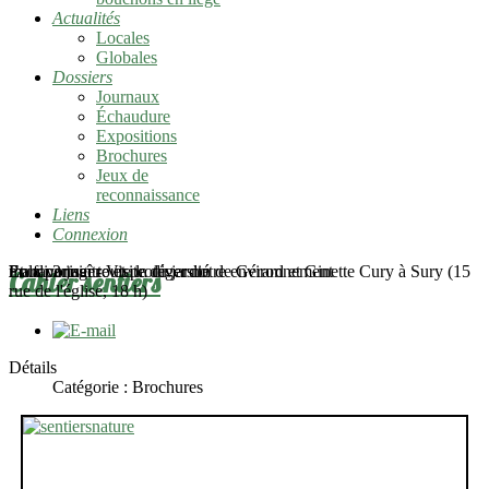
Actualités
Locales
Globales
Dossiers
Journaux
Échaudure
Expositions
Brochures
Jeux de
reconnaissance
Liens
Connexion
mardi 2 juin - Visite du jardin de Gérard et Ginette Cury à Sury (15
Pour connaître et protéger notre environnement
En favoriser toute la diversité
Et la partager
Cahier sentiers
rue de l'église, 18 h)
Détails
Catégorie :
Brochures