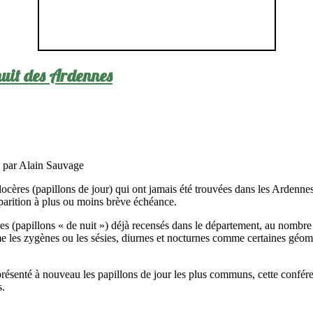
 nuit des Ardennes
 par Alain Sauvage
cères (papillons de jour) qui ont jamais été trouvées dans les Ardennes 
parition à plus ou moins brève échéance.
ères (papillons « de nuit ») déjà recensés dans le département, au nomb
omme les zygènes ou les sésies, diurnes et nocturnes comme certaines géo
présenté à nouveau les papillons de jour les plus communs, cette confére
s.