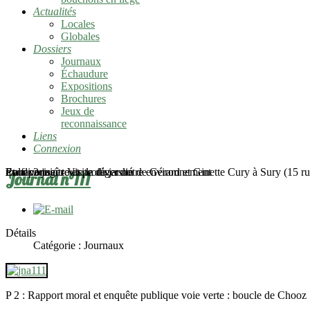
Actualités
Locales
Globales
Dossiers
Journaux
Échaudure
Expositions
Brochures
Jeux de
reconnaissance
Liens
Connexion
mardi 2 juin - Visite du jardin de Gérard et Ginette Cury à Sury (15 rue
Pour connaître et protéger notre environnement
En favoriser toute la diversité
Et la partager
Journal n°111
Détails
Catégorie :
Journaux
P 2 : Rapport moral et enquête publique voie verte : boucle de Chooz