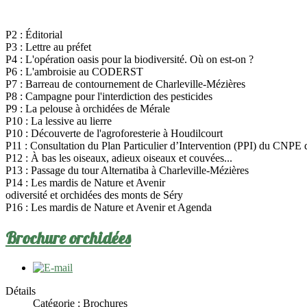
P2 : Éditorial
P3 : Lettre au préfet
P4 : L'opération oasis pour la biodiversité. Où on est-on ?
P6 : L'ambroisie au CODERST
P7 : Barreau de contournement de Charleville-Mézières
P8 : Campagne pour l'interdiction des pesticides
P9 : La pelouse à orchidées de Mérale
P10 : La lessive au lierre
P10 : Découverte de l'agroforesterie à Houdilcourt
P11 : Consultation du Plan Particulier d’Intervention (PPI) du CNPE
P12 : À bas les oiseaux, adieux oiseaux et couvées...
P13 : Passage du tour Alternatiba à Charleville-Mézières
P14 : Les mardis de Nature et Avenir
odiversité et orchidées des monts de Séry
P16 : Les mardis de Nature et Avenir et Agenda
Brochure orchidées
Détails
Catégorie :
Brochures