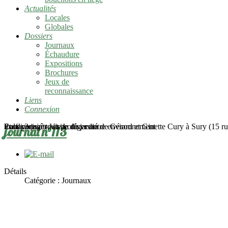
Actualités
Locales
Globales
Dossiers
Journaux
Échaudure
Expositions
Brochures
Jeux de
reconnaissance
Liens
Connexion
mardi 2 juin - Visite du jardin de Gérard et Ginette Cury à Sury (15 rue
Pour connaître et protéger notre environnement
En favoriser toute la diversité
Et la partager
journal n°113
Détails
Catégorie :
Journaux