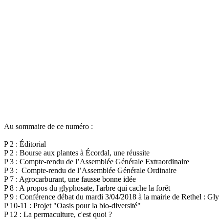
Au sommaire de ce numéro :
P 2 : Éditorial
P 2 : Bourse aux plantes à Écordal, une réussite
P 3 : Compte-rendu de l’Assemblée Générale Extraordinaire
P 3 : Compte-rendu de l’Assemblée Générale Ordinaire
P 7 : Agrocarburant, une fausse bonne idée
P 8 : A propos du glyphosate, l'arbre qui cache la forêt
P 9 : Conférence débat du mardi 3/04/2018 à la mairie de Rethel : Gl
P 10-11 : Projet "Oasis pour la bio-diversité"
P 12 : La permaculture, c'est quoi ?