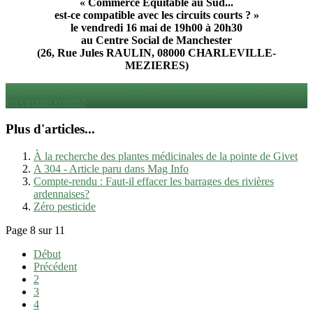
« Commerce Équitable au Sud...
est-ce compatible avec les circuits courts ? »
le vendredi 16 mai de 19h00 à 20h30
au Centre Social de Manchester
(26, Rue Jules RAULIN, 08000 CHARLEVILLE-
MEZIERES)
Lire la suite : Commerce équitable au sud... Est-ce compatible avec
les circuits courts?
Plus d'articles...
À la recherche des plantes médicinales de la pointe de Givet
A 304 - Article paru dans Mag Info
Compte-rendu : Faut-il effacer les barrages des rivières
ardennaises?
Zéro pesticide
Page 8 sur 11
Début
Précédent
2
3
4