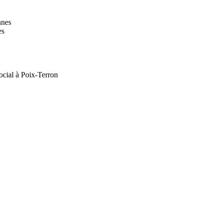
nnes
es
ocial à Poix-Terron