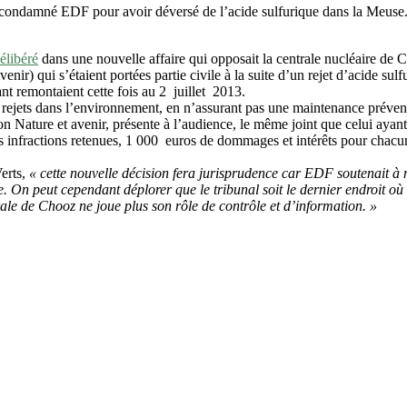
 a condamné EDF pour avoir déversé de l’acide sulfurique dans la Meuse
élibéré
dans une nouvelle affaire qui opposait la centrale nucléaire de C
enir) qui s’étaient portées partie civile à la suite d’un rejet d’acide s
nt remontaient cette fois au 2 juillet 2013.
rejets dans l’environnement, en n’assurant pas une maintenance préventive
ion Nature et avenir, présente à l’audience, le même joint que celui ayan
ractions retenues, 1 000 euros de dommages et intérêts pour chacune des
erts,
« cette nouvelle décision fera jurisprudence car EDF soutenait à n
e. On peut cependant déplorer que le tribunal soit le dernier endroit où 
ale de Chooz ne joue plus son rôle de contrôle et d’information. »