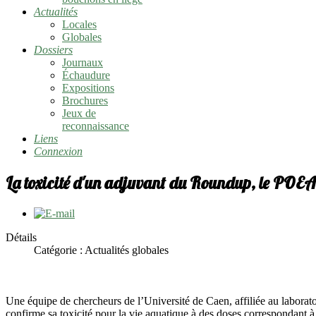
Actualités
Locales
Globales
Dossiers
Journaux
Échaudure
Expositions
Brochures
Jeux de
reconnaissance
Liens
Connexion
La toxicité d'un adjuvant du Roundup, le POEA
Détails
Catégorie :
Actualités globales
Une équipe de chercheurs de l’Université de Caen, affiliée au labora
confirme sa toxicité pour la vie aquatique à des doses correspondant à 