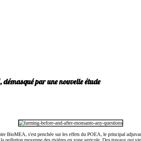
, démasqué par une nouvelle étude
toire BioMEA, s'est penchée sur les effets du POEA, le principal adjuv
la pollution moyenne des rivières en zone agricole. Des travaux qui vienn