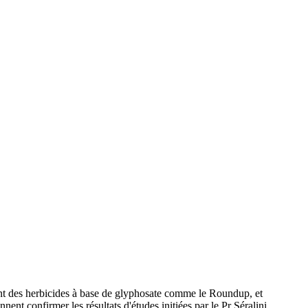
ant des herbicides à base de glyphosate comme le Roundup, et
ent confirmer les résultats d'études initiées par le Pr Séralini.