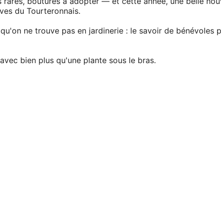
s rares, boutures à adopter — et cette année, une belle no
èves du Tourteronnais.
qu'on ne trouve pas en jardinerie : le savoir de bénévoles 
r avec bien plus qu'une plante sous le bras.