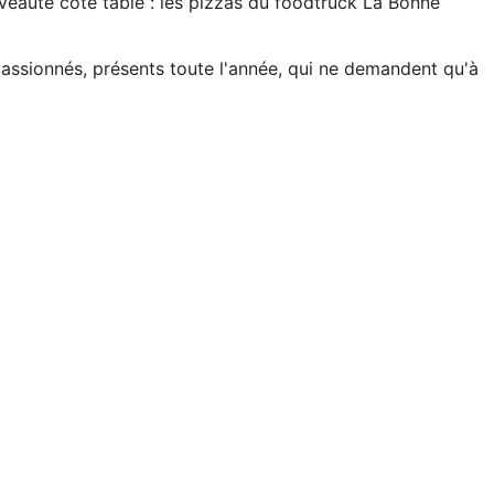
uveauté côté table : les pizzas du foodtruck La Bonne
passionnés, présents toute l'année, qui ne demandent qu'à