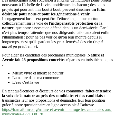
Les municipales sont l'occasion d'engager de multiples petits projets
nouveaux à l'échelle de la vie quotidienne de chacun ; des petits
projets qui pourtant, mis bout à bout, peuvent
dessiner un futur
désirable pour nous et pour les générations à venir
.
L'engagement local sera peut-être l'étincelle qui nous mettra
collectivement sur la voie de
l'indispensable protection de la
nature
, que notre association défend depuis un demi-siècle. Car il
n'est plus temps d'attendre que nos dirigeants nationaux aient enfin
l'illumination : pour ne pas voir ce qu'on leur montre depuis si
longtemps, c'est qu'ils gardent les yeux fermés à dessein (
« qui
aurait pu prédire... »
).
Pour aider les candidats des prochaines municipales,
Nature et
Avenir fait 28 propositions concrètes
réparties en trois thématiques
:
Mieux vivre et mieux se nourrir
La nature dans ma commune
L'eau c'est la vie
En tant qu'électrices et électeurs de vos communes,
faites entendre
la voix de la nature auprès des candidates et des candidats
:
transmettez-leur nos propositions et demandez-leur leur position
grâce à notre questionnaire en ligne accessible à l'adresse
https://framaforms.org/nature-et-avenir-interroge-les-candidates-aux-
municipales-1771338178
.