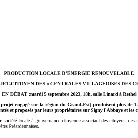
PRODUCTION LOCALE D’ÉNERGIE RENOUVELABLE
JET-CITOYEN DES « CENTRALES VILLAGEOISES DES C
EN DÉBAT :
mardi 5 septembre
2023,
18h, salle Linard
à
Rethe
l
 projet engagé sur la région du Grand-Est
)
produisent plus de 1
ientés et proposés par leurs propriétaires
sur
Signy l’Abbaye et
les
c
ociété locale à gouvernance citoyenne associant des citoyens, des coll
tes Préardennaises.