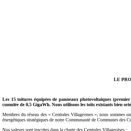
LE PRO
Les 15 toitures équipées de panneaux photovoltaïques
(
p
remier
cumulée
de 0,5 GigaWh.
Nous utilisons les toits existants bien or
Membres du réseau des « Centrales Villageoises », nous sommes une s
énergétiques stratégiques de notre Communauté de Communes des Crê
Nos valeurs sont inscrites dans la charte des Centrales Villageoises :