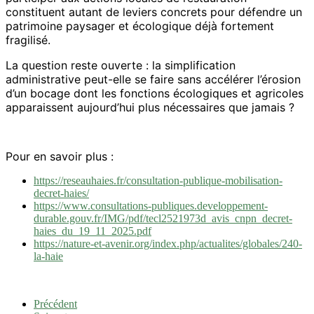
constituent autant de leviers concrets pour défendre un
patrimoine paysager et écologique déjà fortement
fragilisé.
La question reste ouverte : la simplification
administrative peut-elle se faire sans accélérer l’érosion
d’un bocage dont les fonctions écologiques et agricoles
apparaissent aujourd’hui plus nécessaires que jamais ?
Pour en savoir plus :
https://reseauhaies.fr/consultation-publique-mobilisation-
decret-haies/
https://www.consultations-publiques.developpement-
durable.gouv.fr/IMG/pdf/tecl2521973d_avis_cnpn_decret-
haies_du_19_11_2025.pdf
https://nature-et-avenir.org/index.php/actualites/globales/240-
la-haie
Précédent